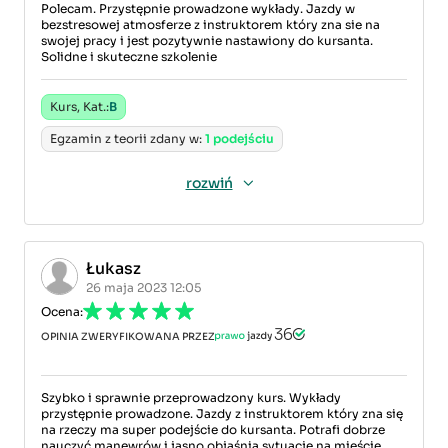
Polecam. Przystępnie prowadzone wykłady. Jazdy w
bezstresowej atmosferze z instruktorem który zna sie na
swojej pracy i jest pozytywnie nastawiony do kursanta.
Solidne i skuteczne szkolenie
Kurs, Kat.:
B
Egzamin z teorii zdany w:
1 podejściu
rozwiń
Łukasz
26 maja 2023 12:05
Ocena:
OPINIA ZWERYFIKOWANA PRZEZ
Szybko i sprawnie przeprowadzony kurs. Wykłady
przystępnie prowadzone. Jazdy z instruktorem który zna się
na rzeczy ma super podejście do kursanta. Potrafi dobrze
nauczyć manewrów i jasno objaśnia sytuację na mieście.