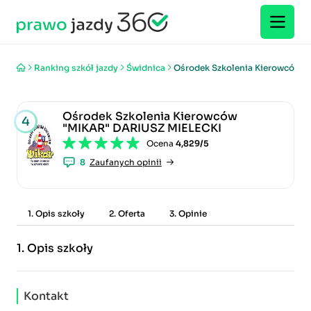
Ranking szkół jazdy
Świdnica
Ośrodek Szkolenia Kierowców 
Ośrodek Szkolenia Kierowców
4
"MIKAR" DARIUSZ MIELECKI
Ocena
4,829/5
8
Zaufanych opinii
1. Opis szkoły
2. Oferta
3. Opinie
1.
Opis szkoły
Kontakt