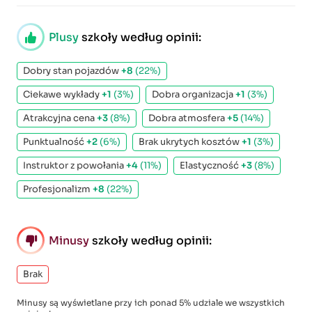
Plusy
szkoły według opinii:
Dobry stan pojazdów
+8
(22%)
Ciekawe wykłady
+1
(3%)
Dobra organizacja
+1
(3%)
Atrakcyjna cena
+3
(8%)
Dobra atmosfera
+5
(14%)
Punktualność
+2
(6%)
Brak ukrytych kosztów
+1
(3%)
Instruktor z powołania
+4
(11%)
Elastyczność
+3
(8%)
Profesjonalizm
+8
(22%)
Minusy
szkoły według opinii:
Brak
Minusy są wyświetlane przy ich ponad 5% udziale we wszystkich