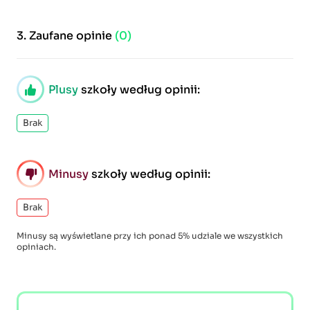
3.
Zaufane opinie
(0)
Plusy
szkoły według opinii:
Brak
Minusy
szkoły według opinii:
Brak
Minusy są wyświetlane przy ich ponad 5% udziale we wszystkich
opiniach.