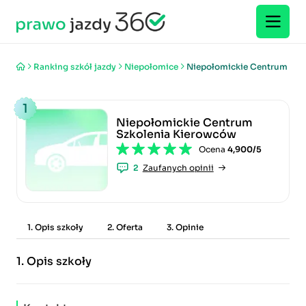
Ranking szkół jazdy
Niepołomice
Niepołomickie Centrum Szk
1
Niepołomickie Centrum
Szkolenia Kierowców
Ocena
4,900/5
2
Zaufanych opinii
1. Opis szkoły
2. Oferta
3. Opinie
1.
Opis szkoły