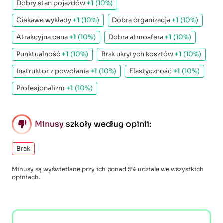
Dobry stan pojazdów
+1
(10%)
Ciekawe wykłady
+1
(10%)
Dobra organizacja
+1
(10%)
Atrakcyjna cena
+1
(10%)
Dobra atmosfera
+1
(10%)
Punktualność
+1
(10%)
Brak ukrytych kosztów
+1
(10%)
Instruktor z powołania
+1
(10%)
Elastyczność
+1
(10%)
Profesjonalizm
+1
(10%)
Minusy
szkoły według opinii:
Brak
Minusy są wyświetlane przy ich ponad 5% udziale we wszystkich
opiniach.