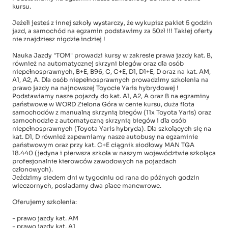
kursu.
Jeżeli jesteś z innej szkoły wystarczy, że wykupisz pakiet 5 godzin
jazd, a samochód na egzamin podstawimy za 50zł !!! Takiej oferty
nie znajdziesz nigdzie indziej !
Nauka Jazdy "TOM" prowadzi kursy w zakresie prawa jazdy kat. B,
również na automatycznej skrzyni biegów oraz dla osób
niepełnosprawnych, B+E, B96, C, C+E, D1, D1+E, D oraz na kat. AM,
A1, A2, A. Dla osób niepełnosprawnych prowadzimy szkolenia na
prawo jazdy na najnowszej Toyocie Yaris hybrydowej !
Podstawiamy nasze pojazdy do kat. A1, A2, A oraz B na egzaminy
państwowe w WORD Zielona Góra w cenie kursu, duża flota
samochodów z manualną skrzynią biegów (11x Toyota Yaris) oraz
samochodzie z automatyczną skrzynią biegów i dla osób
niepełnosprawnych (Toyota Yaris hybryda). Dla szkolących się na
kat. D1, D również zapewniamy nasze autobusy na egzaminie
państwowym oraz przy kat. C+E ciągnik siodłowy MAN TGA
18.440 (jedyna i pierwsza szkoła w naszym województwie szkoląca
profesjonalnie kierowców zawodowych na pojazdach
członowych).
Jeździmy siedem dni w tygodniu od rana do późnych godzin
wieczornych, posiadamy dwa place manewrowe.
Oferujemy szkolenia:
- prawo jazdy kat. AM
- prawo jazdy kat. A1