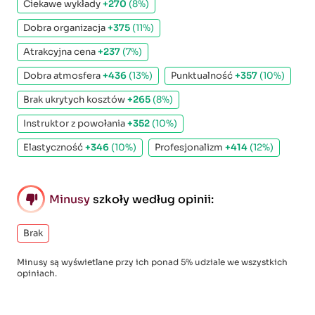
Ciekawe wykłady
+270
(8%)
Dobra organizacja
+375
(11%)
Atrakcyjna cena
+237
(7%)
Dobra atmosfera
+436
(13%)
Punktualność
+357
(10%)
Brak ukrytych kosztów
+265
(8%)
Instruktor z powołania
+352
(10%)
Elastyczność
+346
(10%)
Profesjonalizm
+414
(12%)
Minusy
szkoły według opinii:
Brak
Minusy są wyświetlane przy ich ponad 5% udziale we wszystkich
opiniach.