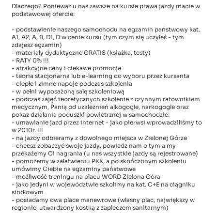
Dlaczego? Ponieważ u nas zawsze na kursie prawa jazdy macie w
podstawowej ofercie:
- podstawienie naszego samochodu na egzamin państwowy kat.
A1, A2, A, B, D1, D w cenie kursu (tym czym się uczyłeś - tym
zdajesz egzamin)
- materiały dydaktyczne GRATIS (książka, testy)
- RATY 0% !!!
- atrakcyjne ceny i ciekawe promocje
- teoria stacjonarna lub e-learning do wyboru przez kursanta
- ciepłe i zimne napoje podczas szkolenia
- w pełni wyposażoną salę szkoleniową
- podczas zajęć teoretycznych szkolenie z czynnym ratownikiem
medycznym, Panią od uzależnień alkogogle, narkogogle oraz
pokaz działania poduszki powietrznej w samochodzie.
- umawianie jazd przez internet - jako pierwsi wprowadziliśmy to
w 2010r. !!!
- na jazdy odbieramy z dowolnego miejsca w Zielonej Górze
- chcesz zobaczyć swoje jazdy, powiedz nam o tym a my
przekażemy Ci nagrania (u nas wszystkie jazdy są rejestrowane)
- pomożemy w załatwieniu PKK, a po skończonym szkoleniu
umówimy Ciebie na egzaminy państwowe
- możliwość treningu na placu WORD Zielona Góra
- jako jedyni w województwie szkolimy na kat. C+E na ciągniku
siodłowym
- posiadamy dwa place manewrowe (własny plac, największy w
regionie, utwardzony kostką z zapleczem sanitarnym)