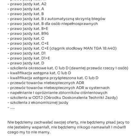
- prawo jazdy kat. A2
- prawo jazdy kat. A
- prawo jazdy kat. B
- prawo jazdy kat. B z automatyczną skrzynią biegów
- prawo jazdy kat. B dla osób niepełnosprawnych
- prawo jazdy kat. B+E
- prawo jazdy kat. B96
- prawo jazdy kat. C
- prawo jazdy kat. C+E
- prawo jazdy kat. C+E (ciągnik siodłowy MAN TGA 18.440)
- prawo jazdy kat. D1
- prawo jazdy kat. D1+E
- prawo jazdy kat. D
- szkolenia okresowe kat. C lub D (dawniej przewóz rzeczy i osób)
- kwalifikacja wstępna kat. C lub D
- kwalifikacja wstępna przyśpieszona kat. C lub D
- przewóz towarów niebezpiecznych ADR
- przewóz towarów niebezpiecznych ADR w cysternach
- napełnianie i opróżnianie zbiorników ciśnieniowych
- szkolenia w ODTJ (Ośrodku Doskonalenia Techniki Jazdy)
- szkolenia z ekonomicznej jazdy
- .....
Nie będziemy zachwalać swojej oferty, nie będziemy pisać jacy to
nie jesteśmy wspaniali, nie będziemy nikogo namawiali i mówili
czego my to nie mamy.