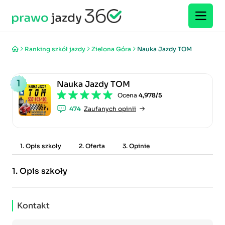
Ranking szkół jazdy
Zielona Góra
Nauka Jazdy TOM
1
Nauka Jazdy TOM
Ocena
4,978/5
474
Zaufanych opinii
1. Opis szkoły
2. Oferta
3. Opinie
1.
Opis szkoły
Kontakt