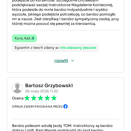
podejście do kursantów. Szczególnie chciałabym
podziękować swojej instruktorce Magdalenie Koniecznej,
która podeszła do mnie bardzo indywidualnie i szybko
wyczuła, jakiego podejścia potrzebuję, co bardzo pomogło
mi w nauce. Jest cierpliwą i bardzo sympatyczną osobą, przy
której można poczuć się pewniej za kierownicą.
Kurs, Kat.:
B
Egzamin z teorii zdany w:
nie zdawany jeszcze
rozwiń
Bartosz Grzybowski
28 maja 2026 11:32
Ocena:
OPINIA ZWERYFIKOWANA PRZEZ
Bardzo polecam szkołę jazdy TOM. Instruktorzy są bardzo
dobrzy i mili. Pani Magda podchodzi do jazd bardzo