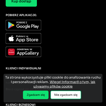
Kup dostęp
POBIERZ APLIKACJE:
KLIENCI INDYWIDUALNI
790 747 360
Ta strona wykorzystuje pliki cookie do analizowania ruchu
i personalizacji reklam.
Więcej informacji o tym, jak
kontakt@prawo-jazdy-360.pl
używamy plików cookie
Biuro czynne pn-pt: 8:00-15:00
Zgadzam się
Nie zgadzam się
KLIENCI BIZNESOWI