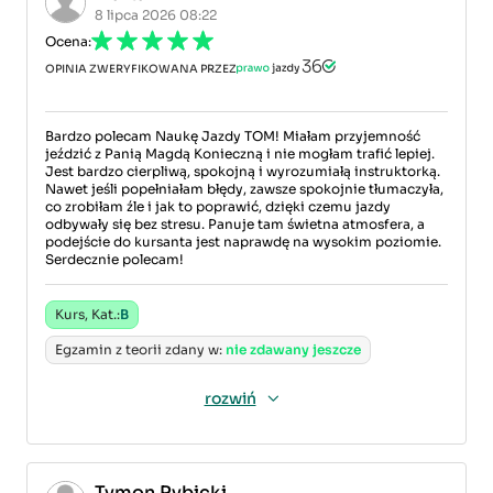
8 lipca 2026 08:22
Ocena:
OPINIA ZWERYFIKOWANA PRZEZ
Bardzo polecam Naukę Jazdy TOM! Miałam przyjemność
jeździć z Panią Magdą Konieczną i nie mogłam trafić lepiej.
Jest bardzo cierpliwą, spokojną i wyrozumiałą instruktorką.
Nawet jeśli popełniałam błędy, zawsze spokojnie tłumaczyła,
co zrobiłam źle i jak to poprawić, dzięki czemu jazdy
odbywały się bez stresu. Panuje tam świetna atmosfera, a
podejście do kursanta jest naprawdę na wysokim poziomie.
Serdecznie polecam!
Kurs, Kat.:
B
Egzamin z teorii zdany w:
nie zdawany jeszcze
rozwiń
Tymon Rybicki