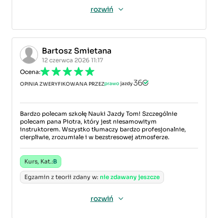
rozwiń
Bartosz Smietana
12 czerwca 2026 11:17
Ocena:
OPINIA ZWERYFIKOWANA PRZEZ
Bardzo polecam szkołę Nauki Jazdy Tom! Szczególnie
polecam pana Piotra, który jest niesamowitym
instruktorem. Wszystko tłumaczy bardzo profesjonalnie,
cierpliwie, zrozumiale i w bezstresowej atmosferze.
Kurs, Kat.:
B
Egzamin z teorii zdany w:
nie zdawany jeszcze
rozwiń