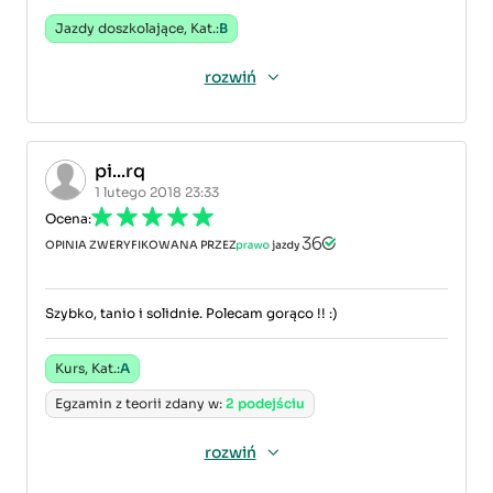
Jazdy doszkolające, Kat.:
B
rozwiń
pi...rq
1 lutego 2018 23:33
Ocena:
OPINIA ZWERYFIKOWANA PRZEZ
Szybko, tanio i solidnie. Polecam gorąco !! :)
Kurs, Kat.:
A
Egzamin z teorii zdany w:
2 podejściu
rozwiń