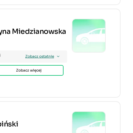
żyna Miedzianowska
i
Zobacz ostatnie
Zobacz więcej
biński