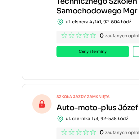
Technicznego Szkoleń
Samochodowego Mgr In
ul. elsnera 4 /141, 92-504 Łódź
0
zaufanych opini
Ceny i terminy
SZKOŁA JAZDY ZAMKNIĘTA
Auto-moto-plus Józef
ul. czernika 1 /3, 92-538 Łódź
0
zaufanych opini