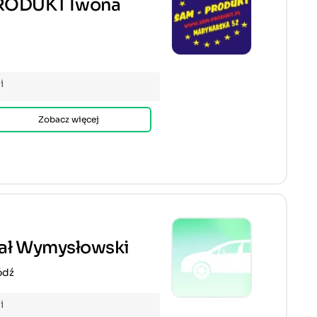
RODUKT Iwona
i
Zobacz więcej
fał Wymysłowski
ódź
i