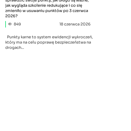
sprawdzić swoje punkty, jak długo są ważne,
jak wygląda szkolenie redukujące i co się
zmieniło w usuwaniu punktów po 3 czerwca
2026?
849
18 czerwca 2026
Punkty karne to system ewidencji wykroczeń,
który ma na celu poprawę bezpieczeństwa na
drogach...