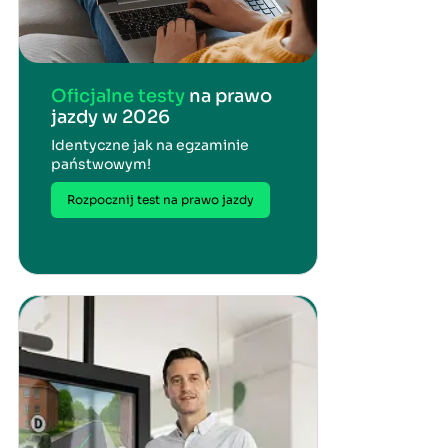
Oficjalne testy
na prawo
jazdy w 2026
Identyczne jak na egzaminie
państwowym!
Rozpocznij test na prawo jazdy