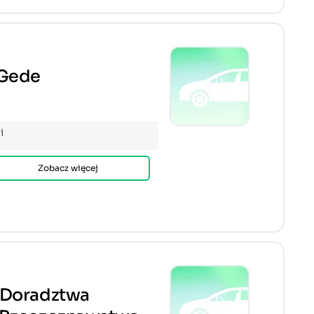
 Gede
i
Zobacz więcej
 Doradztwa