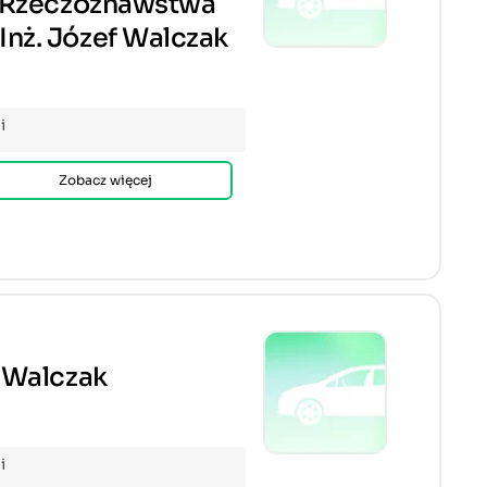
 Rzeczoznawstwa
ż. Józef Walczak
i
Zobacz więcej
 Walczak
i