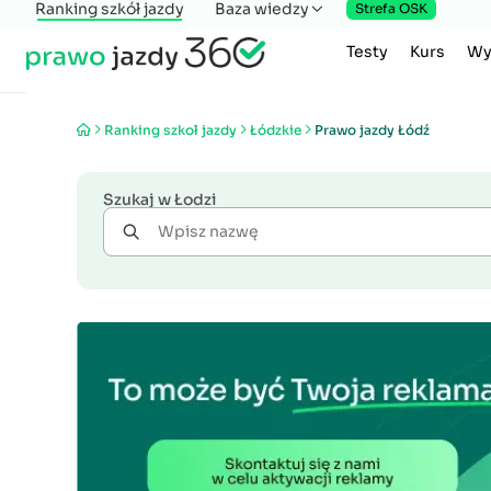
Ranking szkół jazdy
Baza wiedzy
Strefa OSK
Testy
Kurs
Wy
Ranking szkoł jazdy
Łódzkie
Prawo jazdy Łódź
Szukaj w Łodzi