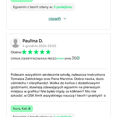
Egzamin z teorii zdany w:
3 podejściu
rozwiń
Paulina D.
4 grudnia 2024 23:02
Ocena:
OPINIA ZWERYFIKOWANA PRZEZ
Polecam wszystkim serdecznie szkołę, zwłaszcza instruktora
Tomasza Żabickiego oraz Pana Marcina. Dobra nauka, dużo
uśmiechu i cierpliwości. Walka do końca z dodatkowymi
godzinami, stawiają zdawających egzamin na pierwszym
miejscu w grafiku! Nie byłeś nigdy za kółkiem? Nic nie
szkodzi, w OSK limit wszystkiego nauczą i teorii i praktyki! ☺️
Kurs, Kat.:
B
Egzamin z teorii zdany w:
4 podejściu