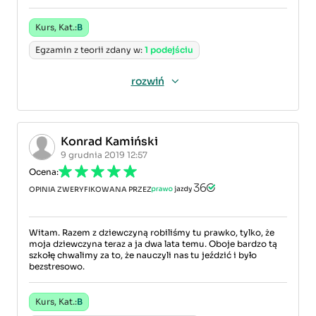
Kurs, Kat.:
B
Egzamin z teorii zdany w:
1 podejściu
rozwiń
Konrad Kamiński
9 grudnia 2019 12:57
Ocena:
OPINIA ZWERYFIKOWANA PRZEZ
Witam. Razem z dziewczyną robiliśmy tu prawko, tylko, że
moja dziewczyna teraz a ja dwa lata temu. Oboje bardzo tą
szkołę chwalimy za to, że nauczyli nas tu jeździć i było
bezstresowo.
Kurs, Kat.:
B