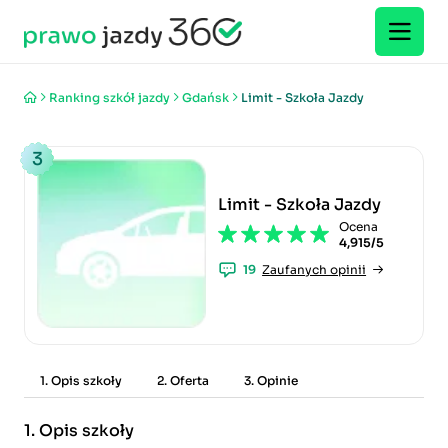
Ranking szkół jazdy
Gdańsk
Limit - Szkoła Jazdy
3
Limit - Szkoła Jazdy
Ocena
4,915/5
19
Zaufanych opinii
1. Opis szkoły
2. Oferta
3. Opinie
1.
Opis szkoły