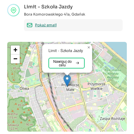
Limit - Szkoła Jazdy
Bora Komorowskiego 41a
,
Gdańsk
Pokaż email
×
+
Limit - Szkoła Jazdy
−
Nawiguj do
celu