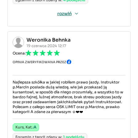
rozwiń
Weronika Behnka
19 czerwca 2024 12:17
Ocena:
OPINIA ZWERYFIKOWANA PRZEZ
Najlepsza szkółka w jakiej robiłam prawo jazdy. Instruktor
p.Marcin posiada dużą wiedzę, wie jak przekazać ją
kursantowi, w sposób dla niego zrozumiały, a wszystko to w
bardzo fajnej, luźnej atmosferze, brak stresu podczas jazdy
oraz przed zadawaniem jakichkolwiek pytań instruktorowi.
Polecam z całego serca OSK LIMIT oraz p.Marcina, prawko
kategorii A zdane za pierwszym ☺️❤️❤️
Kurs, Kat.:
A
Egzamin z teorii zdany w:
1 podejściu