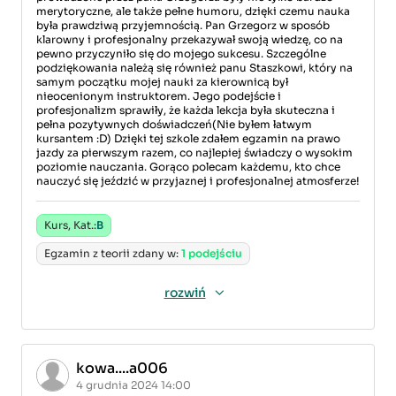
merytoryczne, ale także pełne humoru, dzięki czemu nauka
była prawdziwą przyjemnością. Pan Grzegorz w sposób
klarowny i profesjonalny przekazywał swoją wiedzę, co na
pewno przyczyniło się do mojego sukcesu. Szczególne
podziękowania należą się również panu Staszkowi, który na
samym początku mojej nauki za kierownicą był
nieocenionym instruktorem. Jego podejście i
profesjonalizm sprawiły, że każda lekcja była skuteczna i
pełna pozytywnych doświadczeń(Nie byłem łatwym
kursantem :D) Dzięki tej szkole zdałem egzamin na prawo
jazdy za pierwszym razem, co najlepiej świadczy o wysokim
poziomie nauczania. Gorąco polecam każdemu, kto chce
nauczyć się jeździć w przyjaznej i profesjonalnej atmosferze!
Kurs, Kat.:
B
Egzamin z teorii zdany w:
1 podejściu
rozwiń
kowa....a006
4 grudnia 2024 14:00