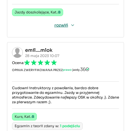
Jazdy doszkolające, Kat.:
B
rozwiń
emil....mlok
28 maja 2023 10:07
Ocena:
OPINIA ZWERYFIKOWANA PRZEZ
Cudowni instruktorzy z powołania, bardzo dobre
przygotowanie do egzaminu. Jazdy w przyjemnej
atmosferze. Zdecydowanie najlepszy OSK w okolicy ;). Zdane
za pierwszym razem ;).
Kurs, Kat.:
B
Egzamin z teorii zdany w:
1 podejściu