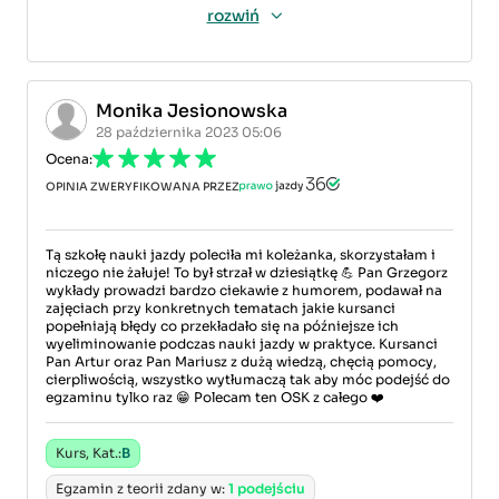
rozwiń
Monika Jesionowska
28 października 2023 05:06
Ocena:
OPINIA ZWERYFIKOWANA PRZEZ
Tą szkołę nauki jazdy poleciła mi koleżanka, skorzystałam i
niczego nie żałuje! To był strzał w dziesiątkę 💪 Pan Grzegorz
wykłady prowadzi bardzo ciekawie z humorem, podawał na
zajęciach przy konkretnych tematach jakie kursanci
popełniają błędy co przekładało się na późniejsze ich
wyeliminowanie podczas nauki jazdy w praktyce. Kursanci
Pan Artur oraz Pan Mariusz z dużą wiedzą, chęcią pomocy,
cierpliwością, wszystko wytłumaczą tak aby móc podejść do
egzaminu tylko raz 😁 Polecam ten OSK z całego ❤️
Kurs, Kat.:
B
Egzamin z teorii zdany w:
1 podejściu