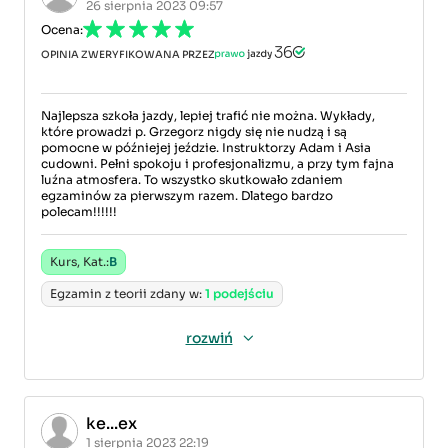
26 sierpnia 2023 09:57
Ocena:
OPINIA ZWERYFIKOWANA PRZEZ
Najlepsza szkoła jazdy, lepiej trafić nie można. Wykłady,
które prowadzi p. Grzegorz nigdy się nie nudzą i są
pomocne w późniejej jeździe. Instruktorzy Adam i Asia
cudowni. Pełni spokoju i profesjonalizmu, a przy tym fajna
luźna atmosfera. To wszystko skutkowało zdaniem
egzaminów za pierwszym razem. Dlatego bardzo
polecam!!!!!!
Kurs, Kat.:
B
Egzamin z teorii zdany w:
1 podejściu
rozwiń
ke...ex
1 sierpnia 2023 22:19