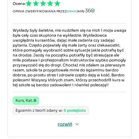
Ocena:
OPINIA ZWERYFIKOWANA PRZEZ
Wykłady były świetne, nie nudziłam się na nich i moja uwaga
była cały czas skupiona na wykładzie. Wykładowca
uwzględnia kursantów, dając małe zadania czy zadając
pytania. Często pojawiały się małe żarty oraz ciekawostki,
które pomagały wyobrazić sobie sytuacje jakie potrafią być
na drodze. Jazdy na początku potrafiły być stresujące ale
miła postawa i profesjonalizm instruktorów szybko pomogły
przyzwyczaić się do drogi. Chociaż nie zdałam za pierwszym
razem, szkoła ta przygotowała mnie do egzaminu bardzo
dobrze, po prostu stres i zdrowie często dają w kość. Bardzo
polecam! Wszyscy których znam, którzy przechodzili kurs w
tej szkole są bardzo zadowoleni i również polecają!!
Kurs, Kat.:
B
Egzamin z teorii zdany w:
5 podejściu
rozwiń