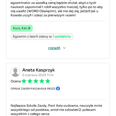
egzaminator za wszelką cenę będzie chciał, abyś o tych
naukach zapomniał i robił wszystko inaczej, tylko po to aby
cię uwalić (WORD Oświęcim), ale nie daj się, jeździł jak u
Kowala uczyli i zdasz za pierwszym razem!
Kurs, Kat.:
B
Egzamin z teorii zdany w:
1 podejściu
rozwiń
Aneta Kasprzyk
5 czerwca 2023 11:14
Ocena:
OPINIA ZWERYFIKOWANA PRZEZ
Najlepsza Szkoła Jazdy, Pani Asia cudowna, nauczyła mnie
wszystkiego od podstaw, anioł nie czlowiek😉 polecam
wszystkim z całego serca