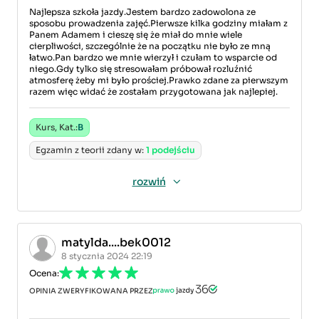
Najlepsza szkoła jazdy.Jestem bardzo zadowolona ze
sposobu prowadzenia zajęć.Pierwsze kilka godziny miałam z
Panem Adamem i cieszę się że miał do mnie wiele
cierpliwości, szczególnie że na początku nie było ze mną
łatwo.Pan bardzo we mnie wierzył i czułam to wsparcie od
niego.Gdy tylko się stresowałam próbował rozluźnić
atmosferę żeby mi było prościej.Prawko zdane za pierwszym
razem więc widać że zostałam przygotowana jak najlepiej.
Kurs, Kat.:
B
Egzamin z teorii zdany w:
1 podejściu
rozwiń
matylda....bek0012
8 stycznia 2024 22:19
Ocena:
OPINIA ZWERYFIKOWANA PRZEZ