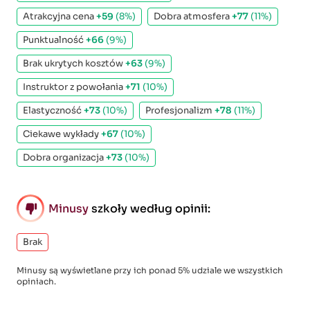
Atrakcyjna cena
+59
(8%)
Dobra atmosfera
+77
(11%)
Punktualność
+66
(9%)
Brak ukrytych kosztów
+63
(9%)
Instruktor z powołania
+71
(10%)
Elastyczność
+73
(10%)
Profesjonalizm
+78
(11%)
Ciekawe wykłady
+67
(10%)
Dobra organizacja
+73
(10%)
Minusy
szkoły według opinii:
Brak
Minusy są wyświetlane przy ich ponad 5% udziale we wszystkich
opiniach.