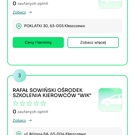
0
zaufanych opinii
Zobacz
POKLATKI 30, 63-005 Kleszczewo
Ceny i terminy
Zobacz więcej
3
RAFAŁ SOWIŃSKI OŚRODEK
SZKOLENIA KIEROWCÓW "WIK"
0
zaufanych opinii
Zobacz
ul. Różana 8A, 63-004 Kleszczewo