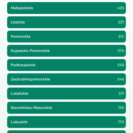
Małopolskie
426
Łódzkie
337
Pomorskie
315
Kujawsko-Pomorskie
276
Podkarpackie
258
Zachodniopomorskie
246
Lubelskie
221
Warmińsko-Mazurskie
195
Lubuskie
170