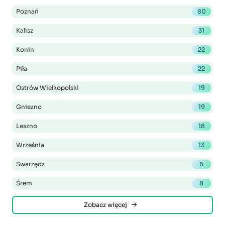
Poznań
80
Kalisz
31
Konin
22
Piła
22
Ostrów Wielkopolski
19
Gniezno
19
Leszno
18
Września
13
Swarzędz
6
Śrem
8
Zobacz więcej