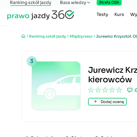
Ranking szkół jazdy
Baza wiedzy
Strefa OSK
Testy
Kurs
Wy
Ranking szkół jazdy
Międzyrzecz
Jurewicz Krzysztof. 
3
Jurewicz Krz
kierowców
Dodaj ocenę