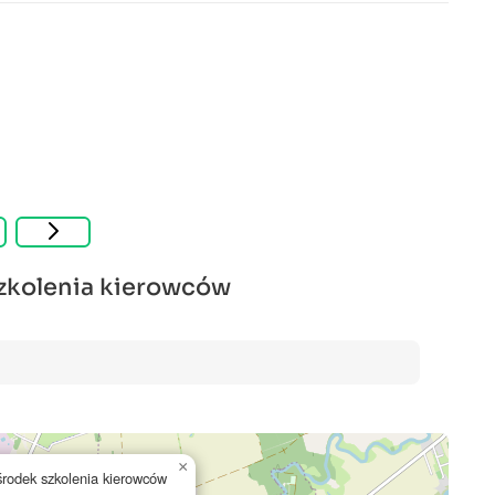
szkolenia kierowców
×
środek szkolenia kierowców