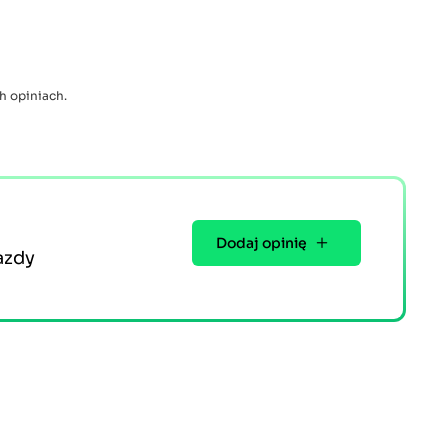
h opiniach.
Dodaj opinię
azdy