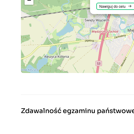
−
Nawiguj do celu
Zdawalność egzaminu państwow