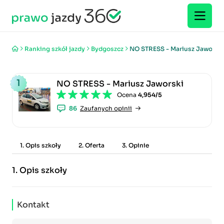
Ranking szkół jazdy
Bydgoszcz
NO STRESS - Mariusz Jaworski
1
NO STRESS - Mariusz Jaworski
Ocena
4,954/5
86
Zaufanych opinii
1. Opis szkoły
2. Oferta
3. Opinie
1.
Opis szkoły
Kontakt