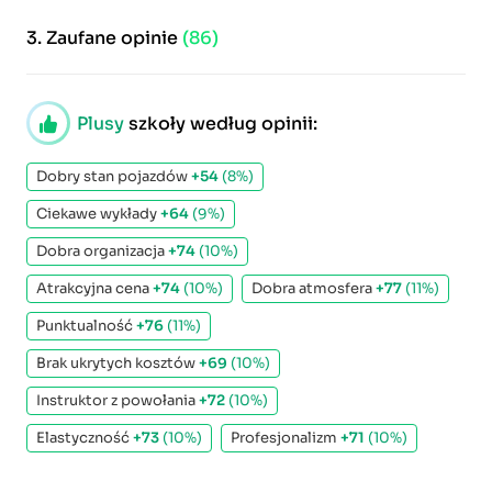
3.
Zaufane opinie
(86)
Plusy
szkoły według opinii:
Dobry stan pojazdów
+54
(8%)
Ciekawe wykłady
+64
(9%)
Dobra organizacja
+74
(10%)
Atrakcyjna cena
+74
(10%)
Dobra atmosfera
+77
(11%)
Punktualność
+76
(11%)
Brak ukrytych kosztów
+69
(10%)
Instruktor z powołania
+72
(10%)
Elastyczność
+73
(10%)
Profesjonalizm
+71
(10%)