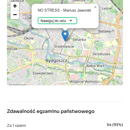
+
×
NO STRESS - Mariusz Jaworski
−
Nawiguj do celu
Zdawalność egzaminu państwowego
54 (93%)
Za 1 razem