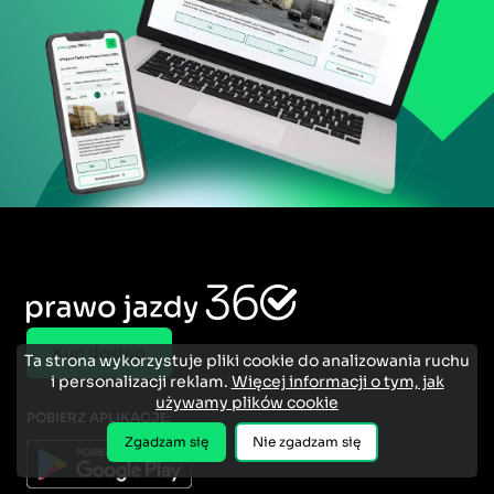
Kup dostęp
Ta strona wykorzystuje pliki cookie do analizowania ruchu
i personalizacji reklam.
Więcej informacji o tym, jak
używamy plików cookie
POBIERZ APLIKACJE:
Zgadzam się
Nie zgadzam się