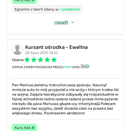
Egzamin z teorii zdany w:
1 podejściu
rozwiń
Kursant ośrodka - Ewelina
20 lipca 2021 18:10
Ocena:
OPINIA ZWERYFIKOWANA PRZEZ
Pan Mariusz,świetny instruktor,oaza spokoju. Nauczył
mnie,że auto to mój przyjaciel a nie wróg z którym trzeba iść
na wojnę. Zajęcia teoretyczne odbywały się indywidualnie w
fajnej atmosferze żadne zadane zadane przeze mnie pytanie
nie było dla pana Mariusza głupie czy infantylne🤗 Polecam
wszystkim bez wyjątku, jeżeli chcecie zdać na prawko bez
większego stresu. Pozdrawiam serdeczne
Kurs, Kat.:
B