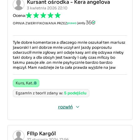
Kursant ośrodka - Kera angelova
3 kwietnia 2026 22:10
Ocena:
OPINIA ZWERYFIKOWANA PRZEZ
Tyle dobre komentarze a dlaczego mnie oszukał ten mariusz
jaworski i ani dobrze mnie uczył ani jazdy poprosutu
odwrzucił mnie zgłowy ani odaje kasy ani się odzywa nieby
taki dobry a dla obcyh jest twardy i cały czas milczy bo
takmu pasuje ale .on mnie psyhycznie bardzo bardzo
męczył. Mam nadzieje że ta cała prawda wyjdzie na jaw
Kurs, Kat.:
B
Egzamin z teorii zdany w:
5 podejściu
rozwiń
Filip Kargól
27 stycznia 2024 17:56