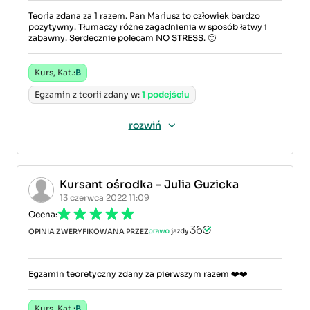
Teoria zdana za 1 razem. Pan Mariusz to człowiek bardzo
pozytywny. Tłumaczy różne zagadnienia w sposób łatwy i
zabawny. Serdecznie polecam NO STRESS. 🙂
Kurs, Kat.:
B
Egzamin z teorii zdany w:
1 podejściu
rozwiń
Kursant ośrodka - Julia Guzicka
13 czerwca 2022 11:09
Ocena:
OPINIA ZWERYFIKOWANA PRZEZ
Egzamin teoretyczny zdany za pierwszym razem ❤️❤️
Kurs, Kat.:
B