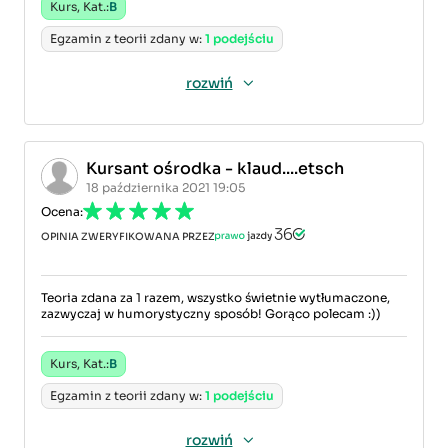
Kurs, Kat.:
B
Egzamin z teorii zdany w:
1 podejściu
rozwiń
Kursant ośrodka - klaud....etsch
18 października 2021 19:05
Ocena:
OPINIA ZWERYFIKOWANA PRZEZ
Teoria zdana za 1 razem, wszystko świetnie wytłumaczone,
zazwyczaj w humorystyczny sposób! Gorąco polecam :))
Kurs, Kat.:
B
Egzamin z teorii zdany w:
1 podejściu
rozwiń