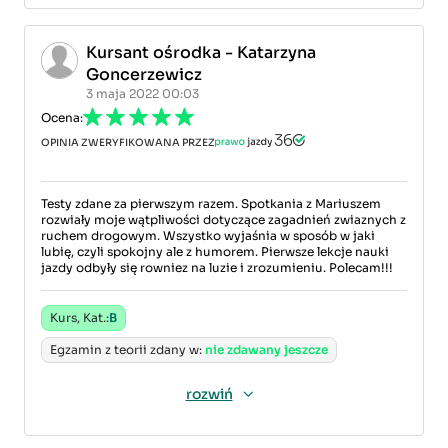
Kursant ośrodka - Katarzyna
Goncerzewicz
3 maja 2022 00:03
Ocena:
OPINIA ZWERYFIKOWANA PRZEZ
Testy zdane za pierwszym razem. Spotkania z Mariuszem
rozwiały moje wątpliwości dotyczące zagadnień zwiaznych z
ruchem drogowym. Wszystko wyjaśnia w sposób w jaki
lubię, czyli spokojny ale z humorem. Pierwsze lekcje nauki
jazdy odbyły się rowniez na luzie i zrozumieniu. Polecam!!!
Kurs, Kat.:
B
Egzamin z teorii zdany w:
nie zdawany jeszcze
rozwiń