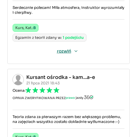
Serdecznie polecam! Miła atmosfera, instruktor wyrozumiały
i cierpliwy.
Kurs, Kat.:
B
Egzamin z teorii zdany w:
1 podejściu
rozwiń
Kursant ośrodka - kam...a-e
21 lipca 2021 18:43
Ocena:
OPINIA ZWERYFIKOWANA PRZEZ
Teoria zdana za pierwszym razem bez większego problemu,
na zajęciach wszystko zostało dokładnie wytłumaczone :-)
Kurs, Kat.:
B