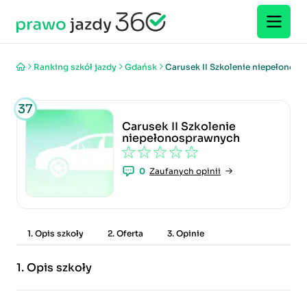
Ranking szkół jazdy
Gdańsk
Carusek II Szkolenie niepełonos
37
Carusek II Szkolenie
niepełonosprawnych
0
Zaufanych opinii
1. Opis szkoły
2. Oferta
3. Opinie
1.
Opis szkoły