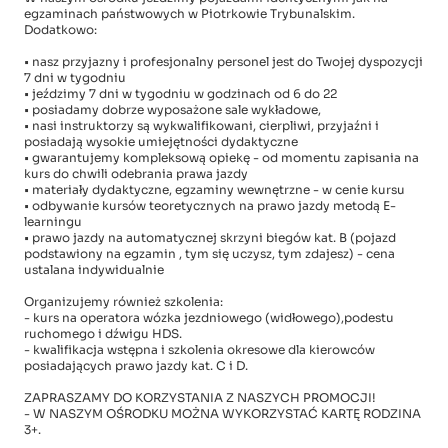
egzaminach państwowych w Piotrkowie Trybunalskim.
Dodatkowo:
• nasz przyjazny i profesjonalny personel jest do Twojej dyspozycji
7 dni w tygodniu
• jeździmy 7 dni w tygodniu w godzinach od 6 do 22
• posiadamy dobrze wyposażone sale wykładowe,
• nasi instruktorzy są wykwalifikowani, cierpliwi, przyjaźni i
posiadają wysokie umiejętności dydaktyczne
• gwarantujemy kompleksową opiekę - od momentu zapisania na
kurs do chwili odebrania prawa jazdy
• materiały dydaktyczne, egzaminy wewnętrzne - w cenie kursu
• odbywanie kursów teoretycznych na prawo jazdy metodą E-
learningu
• prawo jazdy na automatycznej skrzyni biegów kat. B (pojazd
podstawiony na egzamin , tym się uczysz, tym zdajesz) - cena
ustalana indywidualnie
Organizujemy również szkolenia:
- kurs na operatora wózka jezdniowego (widłowego),podestu
ruchomego i dźwigu HDS.
- kwalifikacja wstępna i szkolenia okresowe dla kierowców
posiadających prawo jazdy kat. C i D.
ZAPRASZAMY DO KORZYSTANIA Z NASZYCH PROMOCJI!
- W NASZYM OŚRODKU MOŻNA WYKORZYSTAĆ KARTĘ RODZINA
3+.