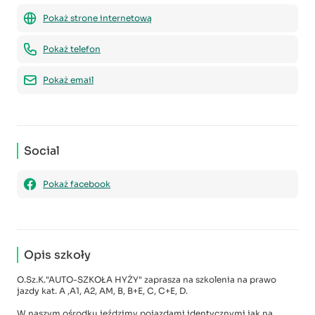
Pokaż strone internetową
Pokaż telefon
Pokaż email
Social
Pokaż facebook
Opis szkoły
O.Sz.K."AUTO-SZKOŁA HYŻY" zaprasza na szkolenia na prawo
jazdy kat. A ,A1, A2, AM, B, B+E, C, C+E, D.
W naszym ośrodku jeździmy pojazdami identycznymi jak na