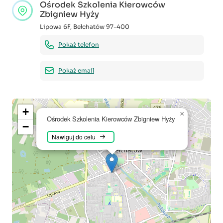
Ośrodek Szkolenia Kierowców
Zbigniew Hyży
Lipowa 6F
,
Bełchatów
97-400
Pokaż telefon
Pokaż email
+
×
Ośrodek Szkolenia Kierowców Zbigniew Hyży
−
Nawiguj do celu