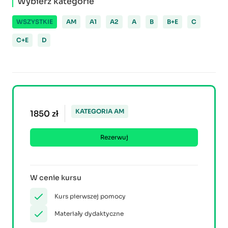
Wybierz kategorie
WSZYSTKIE
AM
A1
A2
A
B
B+E
C
C+E
D
KATEGORIA AM
1850 zł
Rezerwuj
W cenie kursu
Kurs pierwszej pomocy
Materiały dydaktyczne