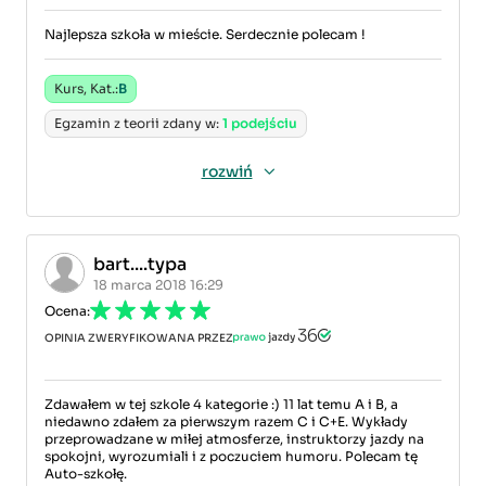
Najlepsza szkoła w mieście. Serdecznie polecam !
Kurs, Kat.:
B
Egzamin z teorii zdany w:
1 podejściu
rozwiń
bart....typa
18 marca 2018 16:29
Ocena:
OPINIA ZWERYFIKOWANA PRZEZ
Zdawałem w tej szkole 4 kategorie :) 11 lat temu A i B, a
niedawno zdałem za pierwszym razem C i C+E. Wykłady
przeprowadzane w miłej atmosferze, instruktorzy jazdy na
spokojni, wyrozumiali i z poczuciem humoru. Polecam tę
Auto-szkołę.