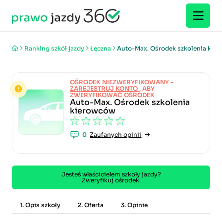
Ranking szkół jazdy
Łęczna
Auto-Max. Ośrodek szkolenia kie
OŚRODEK NIEZWERYFIKOWANY -
ZAREJESTRUJ KONTO
, ABY
ZWERYFIKOWAĆ OŚRODEK
Auto-Max. Ośrodek szkolenia
kierowców
0
Zaufanych opinii
Jesteś właścicielem szkoły jazdy?
Zweryfikuj ośrodek.
1. Opis szkoły
2. Oferta
3. Opinie