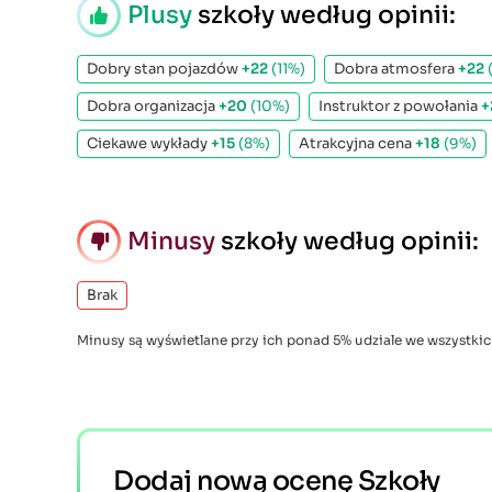
Plusy
szkoły według opinii:
Dobry stan pojazdów
+22
(11%)
Dobra atmosfera
+22
Dobra organizacja
+20
(10%)
Instruktor z powołania
+
Ciekawe wykłady
+15
(8%)
Atrakcyjna cena
+18
(9%)
Minusy
szkoły według opinii:
Brak
Minusy są wyświetlane przy ich ponad 5% udziale we wszystkic
Dodaj nową ocenę Szkoły