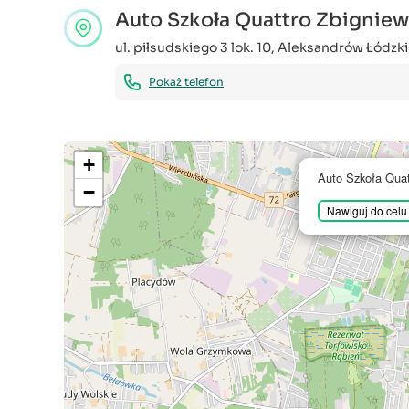
Auto Szkoła Quattro Zbigniew
ul. piłsudskiego 3 lok. 10
,
Aleksandrów Łódzki
Pokaż telefon
+
Auto Szkoła Quat
−
Nawiguj do celu