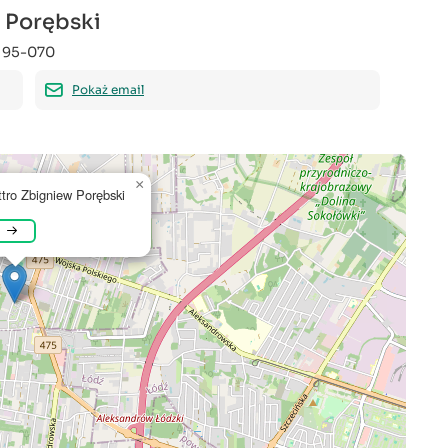
 Porębski
95-070
Pokaż email
×
tro Zbigniew Porębski