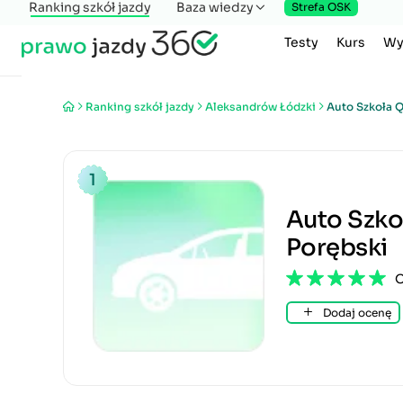
Ranking szkół jazdy
Baza wiedzy
Strefa OSK
Testy
Kurs
Wy
Ranking szkół jazdy
Aleksandrów Łódzki
Auto Szkoła Q
1
Auto Szko
Porębski
Dodaj ocenę