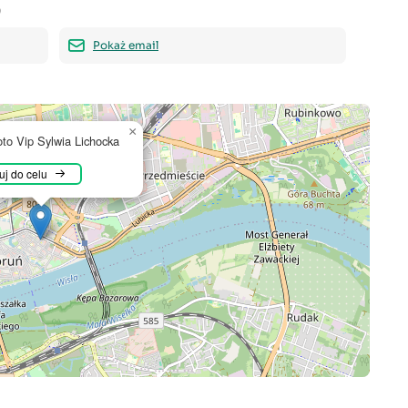
0
Pokaż email
×
to Vip Sylwia Lichocka
j do celu