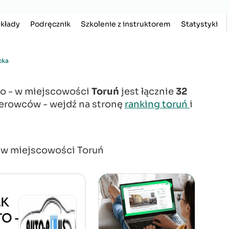
kłady
Podręcznik
Szkolenie z instruktorem
Statystyki
cka
go - w miejscowości
Toruń
jest łącznie
32
ierowców - wejdź na stronę
ranking toruń
i
ą w miejscowości Toruń
.K
O -