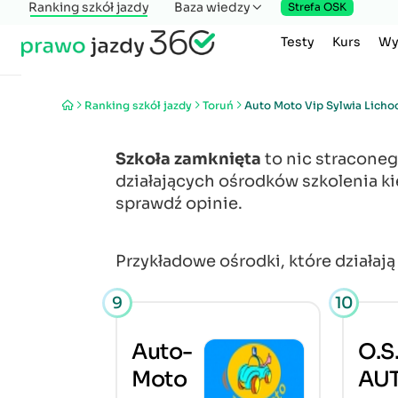
Ranking szkół jazdy
Baza wiedzy
Strefa OSK
Testy
Kurs
Wy
Ranking szkół jazdy
Toruń
Auto Moto Vip Sylwia Licho
Szkoła zamknięta
to nic stracone
działających ośrodków szkolenia k
sprawdź opinie.
Przykładowe ośrodki, które działaj
9
10
Auto-
O.S
Moto
AUT