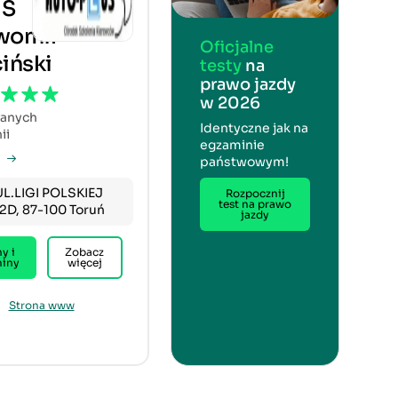
US
womir
Oficjalne
ciński
testy
na
prawo jazdy
w 2026
fanych
Identyczne jak na
ii
egzaminie
państwowym!
UL.LIGI POLSKIEJ
Rozpocznij
test na prawo
12D, 87-100 Toruń
jazdy
y i
Zobacz
miny
więcej
Strona www