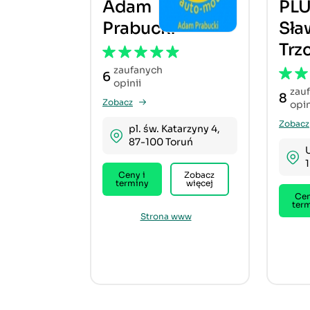
Adam
PL
Prabucki
Sła
Trz
zaufanych
6
opinii
zau
8
Zobacz
opin
Zobacz
pl. św. Katarzyny 4,
87-100 Toruń
Ceny i
Zobacz
terminy
więcej
Cen
ter
Strona www