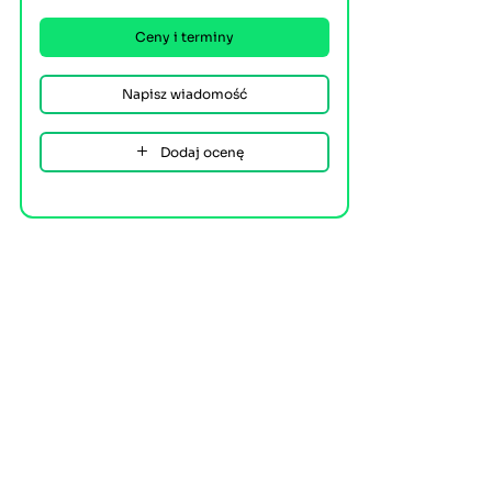
Ceny i terminy
Napisz wiadomość
Dodaj ocenę