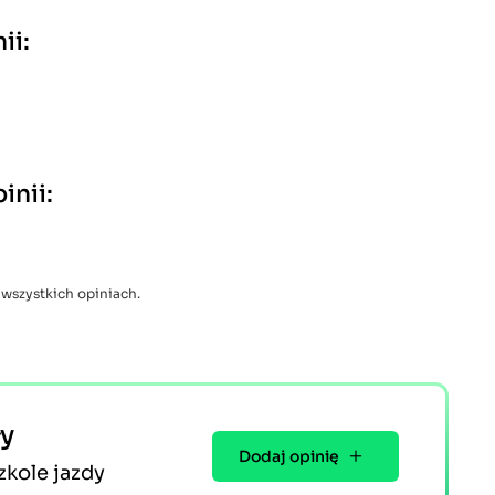
ii:
inii:
 wszystkich opiniach.
ły
Dodaj opinię
zkole jazdy