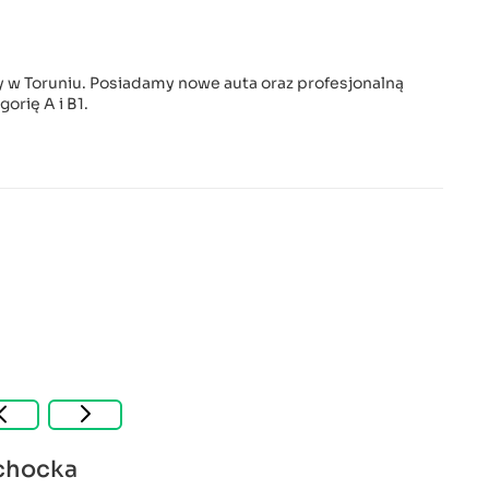
dy w Toruniu. Posiadamy nowe auta oraz profesjonalną
orię A i B1.
ichocka