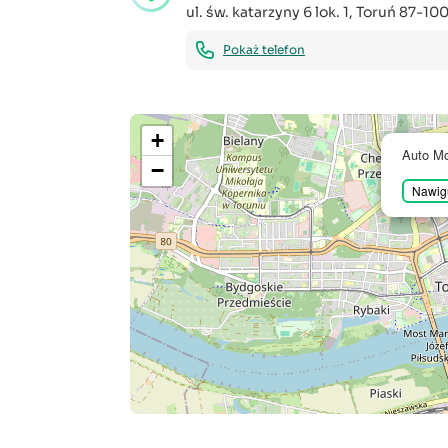
ul. św. katarzyny 6 lok. 1
,
Toruń
87-10
Pokaż telefon
+
Auto Mo
−
Nawigu