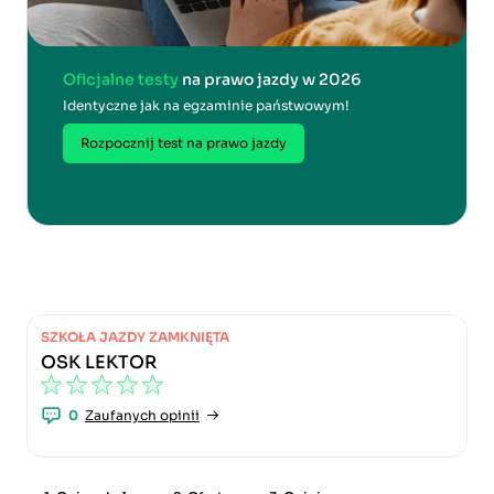
Oficjalne testy
na prawo jazdy w 2026
Identyczne jak na egzaminie państwowym!
Rozpocznij test na prawo jazdy
SZKOŁA JAZDY ZAMKNIĘTA
OSK LEKTOR
0
Zaufanych opinii