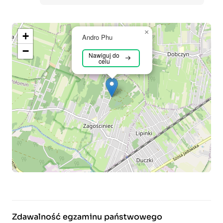
×
+
Andro Phu
−
Nawiguj do
celu
Zdawalność egzaminu państwowego