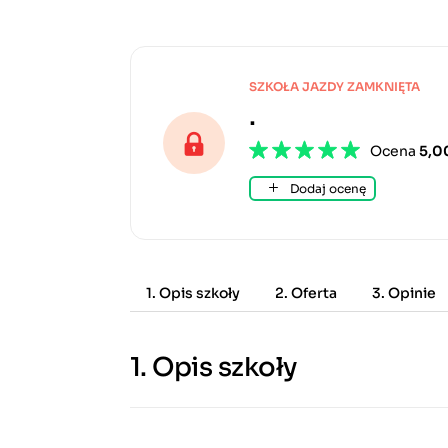
SZKOŁA JAZDY ZAMKNIĘTA
.
Ocena
5,0
Dodaj ocenę
1. Opis szkoły
2. Oferta
3. Opinie
1.
Opis szkoły