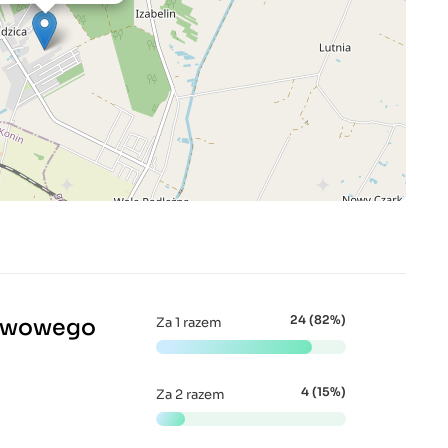
24 (82%)
stwowego
Za 1 razem
4 (15%)
Za 2 razem