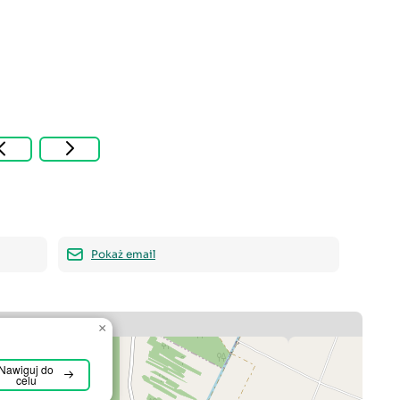
Pokaż email
×
Nawiguj do
celu