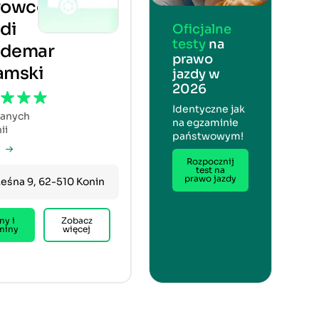
rowców
di
Oficjalne
testy
na
ldemar
prawo
amski
jazdy w
2026
Identyczne jak
fanych
na egzaminie
ii
państwowym!
Rozpocznij
test na
prawo jazdy
Leśna 9, 62-510 Konin
ny i
Zobacz
miny
więcej