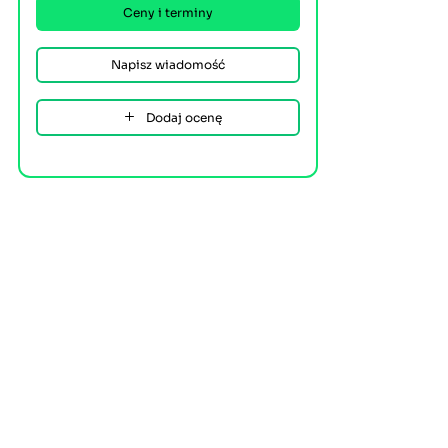
Ceny i terminy
Napisz wiadomość
Dodaj ocenę