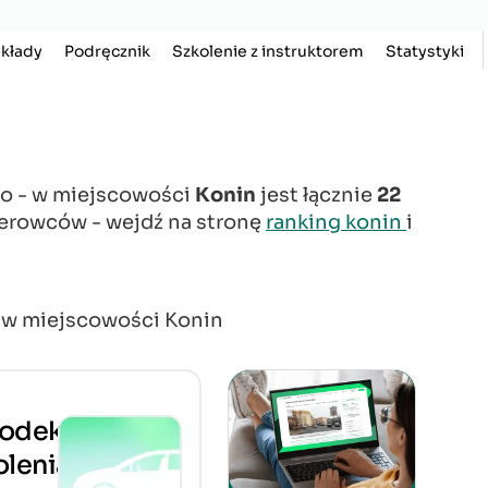
kłady
Podręcznik
Szkolenie z instruktorem
Statystyki
go - w miejscowości
Konin
jest łącznie
22
ierowców - wejdź na stronę
ranking konin
i
ą w miejscowości Konin
odek
olenia