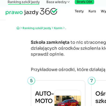
Ranking szkół jazdy
Baza wiedzy
Strefa OSK
Testy
Kurs
Wy
Ranking szkół jazdy
Konin
.
Szkoła zamknięta
to nic stracone
działających ośrodków szkolenia k
sprawdź opinie.
Przykładowe ośrodki, które działaj
5
7
AUTO-
Ośr
MOTO
szk