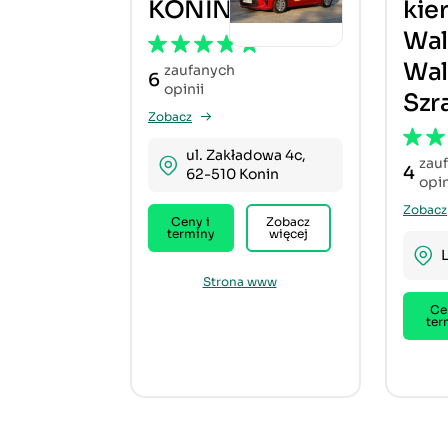
KONIN
kie
Wal
Wa
zaufanych
6
opinii
Szr
Zobacz
ul. Zakładowa 4c,
zau
4
62-510 Konin
opin
Zobacz
Ceny i
Zobacz
terminy
więcej
Strona www
Ce
ter