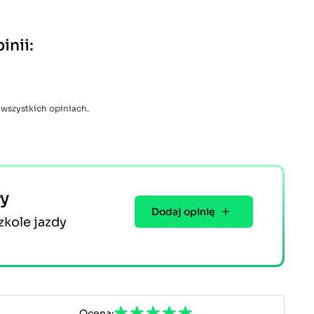
inii:
 wszystkich opiniach.
ły
Dodaj opinię
zkole jazdy
Ocena: