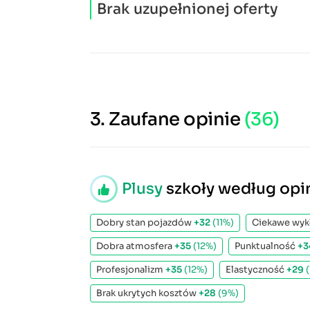
Brak uzupełnionej oferty
3.
Zaufane opinie
(36)
Plusy
szkoły według opin
Dobry stan pojazdów
+32
(11%)
Ciekawe wyk
Dobra atmosfera
+35
(12%)
Punktualność
+3
Profesjonalizm
+35
(12%)
Elastyczność
+29
Brak ukrytych kosztów
+28
(9%)