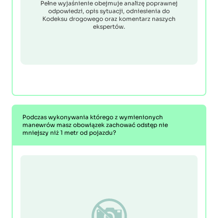
Pełne wyjaśnienie obejmuje analizę poprawnej
odpowiedzi, opis sytuacji, odniesienia do
Kodeksu drogowego oraz komentarz naszych
ekspertów.
Podczas wykonywania którego z wymienionych
manewrów masz obowiązek zachować odstęp nie
mniejszy niż 1 metr od pojazdu?