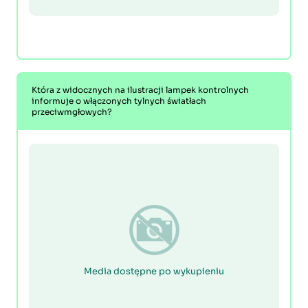
Która z widocznych na ilustracji lampek kontrolnych
informuje o włączonych tylnych światłach
przeciwmgłowych?
Media dostępne po wykupieniu