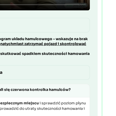
togram układu hamulcowego - wskazuje na brak
y
natychmiast zatrzymać pojazd i skontrolować
 skutkować spadkiem skuteczności hamowania
ia
pali się czerwona kontrolka hamulców?
bezpiecznym miejscu
i sprawdzić poziom płynu
rowadzić do utraty skuteczności hamowania i