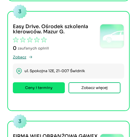
3
Easy Drive. Ośrodek szkolenia
kierowców. Mazur G.
0
zaufanych opinii
Zobacz
ul. Spokojna 12E, 21-007 Świdnik
Ceny i terminy
Zobacz więcej
3
FIRMA WIELOBRANŻOWA GAWEX