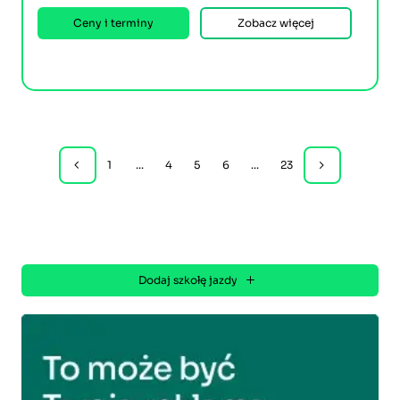
Ceny i terminy
Zobacz więcej
1
...
4
5
6
...
23
Dodaj szkołę jazdy