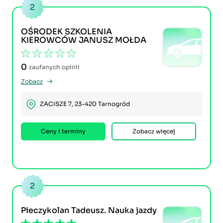
2
OŚRODEK SZKOLENIA
KIEROWCÓW JANUSZ MOŁDA
0
zaufanych opinii
Zobacz
ZACISZE 7, 23-420 Tarnogród
Ceny i terminy
Zobacz więcej
2
Pieczykolan Tadeusz. Nauka jazdy