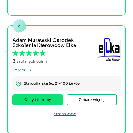
3
Adam Murawski Ośrodek
Szkolenia Kierowców Elka
3
zaufanych opinii
Zobacz
Staropijarska 6c, 21-400 Łuków
Ceny i terminy
Zobacz więcej
Strona www