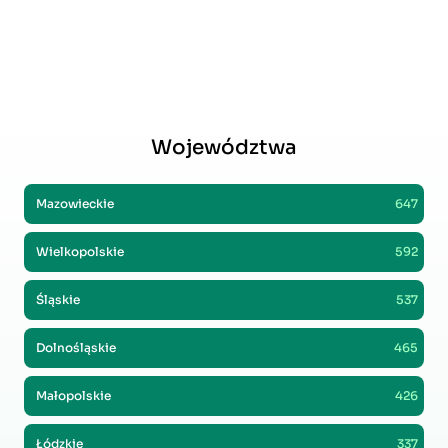
Województwa
Mazowieckie
647
Wielkopolskie
592
Śląskie
537
Dolnośląskie
465
Małopolskie
426
Łódzkie
337