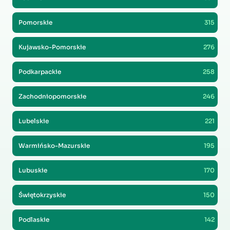
Pomorskie
315
Kujawsko-Pomorskie
276
Podkarpackie
258
Zachodniopomorskie
246
Lubelskie
221
Warmińsko-Mazurskie
195
Lubuskie
170
Świętokrzyskie
150
Podlaskie
142