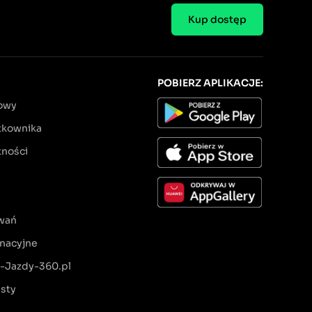
Kup dostęp
POBIERZ APLIKACJE:
owy
tkownika
tności
wań
inacyjne
o-Jazdy-360.pl
esty