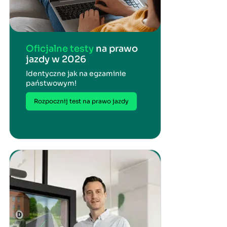
Oficjalne testy
na prawo
jazdy w 2026
Identyczne jak na egzaminie
państwowym!
Rozpocznij test na prawo jazdy