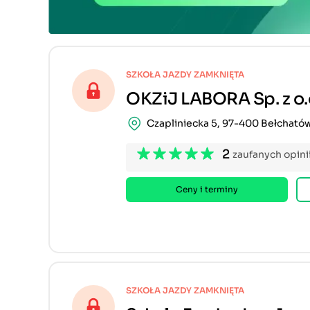
SZKOŁA JAZDY ZAMKNIĘTA
OKZiJ LABORA Sp. z o.
Czapliniecka 5, 97-400 Bełcható
2
zaufanych opini
Ceny i terminy
SZKOŁA JAZDY ZAMKNIĘTA