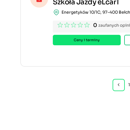
Szkoła Jazdy eLcar1
Energetyków 10/1C, 97-400 Bełc
0
zaufanych opini
Ceny i terminy
1