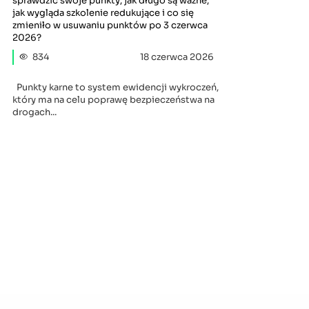
sprawdzić swoje punkty, jak długo są ważne,
jak wygląda szkolenie redukujące i co się
zmieniło w usuwaniu punktów po 3 czerwca
2026?
834
18 czerwca 2026
Punkty karne to system ewidencji wykroczeń,
który ma na celu poprawę bezpieczeństwa na
drogach...