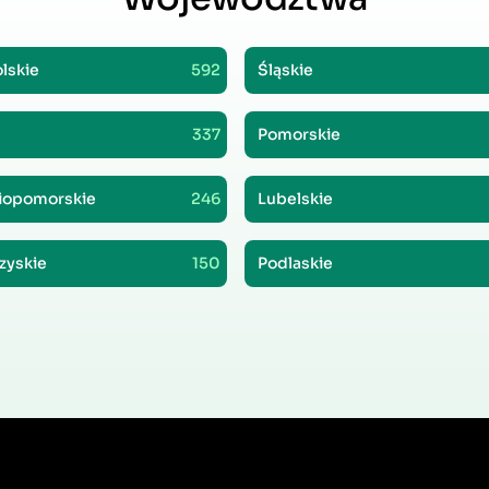
lskie
592
Śląskie
337
Pomorskie
iopomorskie
246
Lubelskie
zyskie
150
Podlaskie