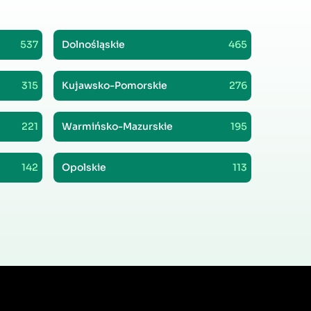
537
Dolnośląskie
465
315
Kujawsko-Pomorskie
276
221
Warmińsko-Mazurskie
195
142
Opolskie
113