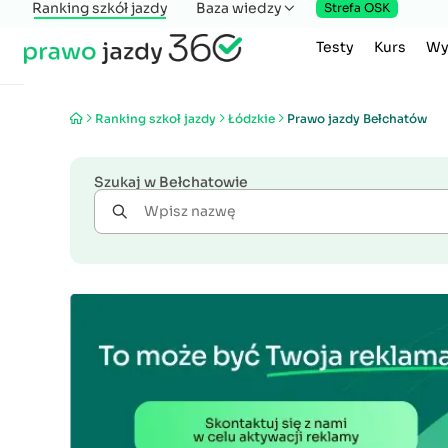
Ranking szkół jazdy
Baza wiedzy
Strefa OSK
Testy
Kurs
Wy
Ranking szkoł jazdy
Łódzkie
Prawo jazdy Bełchatów
Szukaj w Bełchatowie