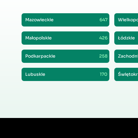
Mazowieckie
647
Wielkopo
Małopolskie
426
Łódzkie
Podkarpackie
258
Zachodn
Lubuskie
170
Świętokr