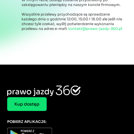
zaksięgowaniu pieniędzy na naszym koncie firmowym.
Wszystkie przelewy przychodzące są sprawdzane
każdego dnia o godzinie 12:00, 15:00 i 18.00 ale jeśli nie
chcesz tyle czekać, wyślij potwierdzenie wykonania
przelewu na adres e-mail:
kontakt@prawo-jazdy-360.pl
Kup dostęp
POBIERZ APLIKACJE: