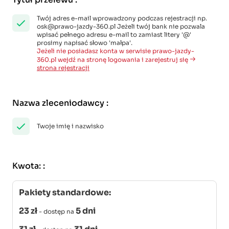
Twój adres e-mail wprowadzony podczas rejestracji np.
osk@prawo-jazdy-360.pl Jeżeli twój bank nie pozwala
wpisać pełnego adresu e-mail to zamiast litery '@'
prosimy napisać słowo 'małpa'.
Jeżeli nie posiadasz konta w serwisie prawo-jazdy-
360.pl wejdź na stronę logowania i zarejestruj się
strona rejestracji
Nazwa zleceniodawcy
:
Twoje imię i nazwisko
Kwota:
:
Pakiety standardowe:
23 zł
5 dni
- dostęp na