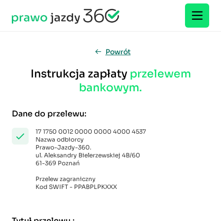
Powrót
Instrukcja zapłaty
przelewem
bankowym.
Dane do przelewu
:
17 1750 0012 0000 0000 4000 4537
Nazwa odbiorcy
Prawo-Jazdy-360.
ul. Aleksandry Bielerzewskiej 4B/60
61-369 Poznań
Przelew zagraniczny
Kod SWIFT - PPABPLPKXXX
Tytuł przelewu
: