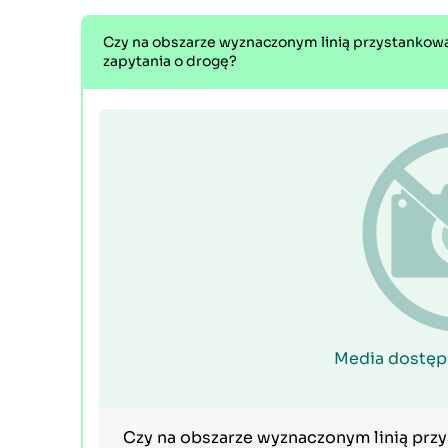
Czy na obszarze wyznaczonym linią przystanko
zapytania o drogę?
Media dostęp
Czy na obszarze wyznaczonym linią pr