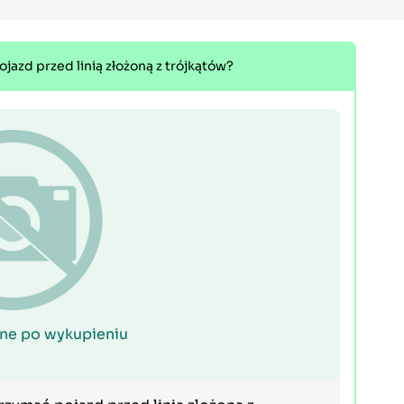
zd przed linią złożoną z trójkątów?
ne po wykupieniu