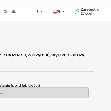
Zarejestruj
Cennik
B
PL
Zaloguj
dzie można się zatrzymać, wyprzedzać czy
ytanie
(po id lub treści)