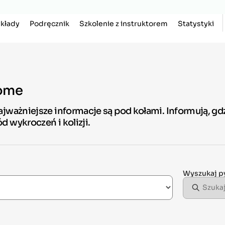
kłady
Podręcznik
Szkolenie z instruktorem
Statystyki
iome
ajważniejsze informacje są pod kołami. Informują, g
 wykroczeń i kolizji.
Wyszukaj p