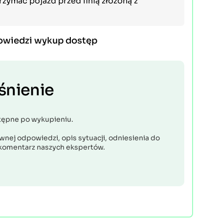
ymać pojazd przed linią złożoną z
owiedzi wykup dostęp
śnienie
tępne po wykupieniu.
nej odpowiedzi, opis sytuacji, odniesienia do
komentarz naszych ekspertów.