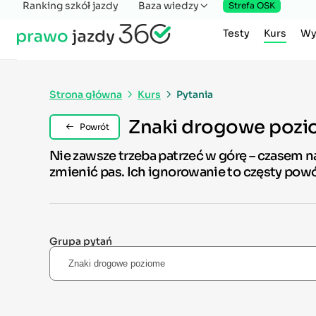
Ranking szkół jazdy
Baza wiedzy
Strefa OSK
Testy
Kurs
Wy
Strona główna
Kurs
Pytania
Znaki drogowe poz
Powrót
Nie zawsze trzeba patrzeć w górę – czasem n
zmienić pas. Ich ignorowanie to częsty powód
Grupa pytań