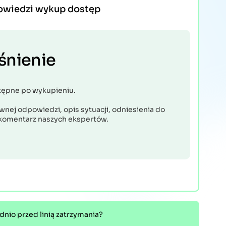
owiedzi wykup dostęp
śnienie
tępne po wykupieniu.
nej odpowiedzi, opis sytuacji, odniesienia do
komentarz naszych ekspertów.
dnio przed linią zatrzymania?