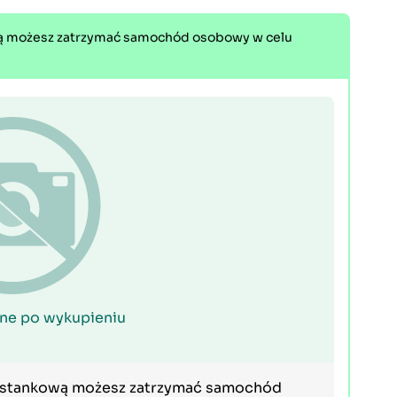
wą możesz zatrzymać samochód osobowy w celu
ne po wykupieniu
zystankową możesz zatrzymać samochód