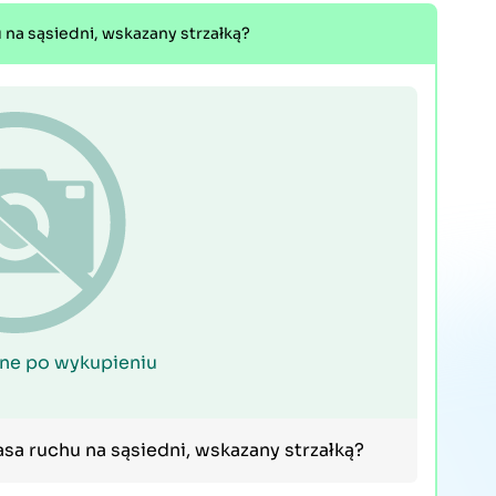
 na sąsiedni, wskazany strzałką?
ne po wykupieniu
sa ruchu na sąsiedni, wskazany strzałką?