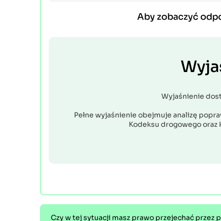
Aby zobaczyć odp
Wyja
Wyjaśnienie dos
Pełne wyjaśnienie obejmuje analizę popraw
Kodeksu drogowego oraz 
Czy w tej sytuacji masz prawo przejechać przez p