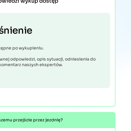
owiedzi wykup dostęp
śnienie
tępne po wykupieniu.
nej odpowiedzi, opis sytuacji, odniesienia do
komentarz naszych ekspertów.
szemu przejście przez jezdnię?