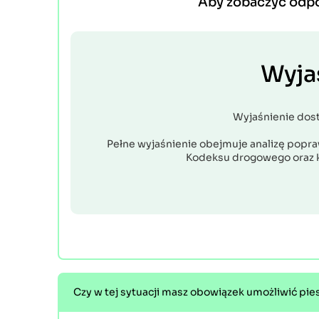
Aby zobaczyć odp
Wyja
Wyjaśnienie dos
Pełne wyjaśnienie obejmuje analizę popraw
Kodeksu drogowego oraz 
Czy w tej sytuacji masz obowiązek umożliwić pie