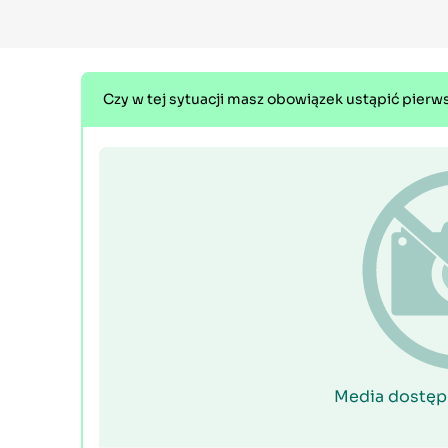
Czy w tej sytuacji masz obowiązek ustąpić pie
Media dostęp