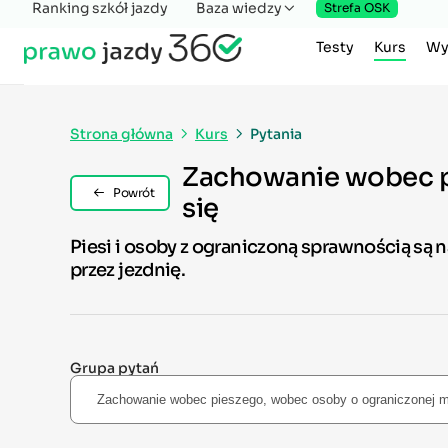
Ranking szkół jazdy
Baza wiedzy
Strefa OSK
Testy
Kurs
Wy
Strona główna
Kurs
Pytania
Zachowanie wobec p
Powrót
się
Piesi i osoby z ograniczoną sprawnością są n
przez jezdnię.
Grupa pytań