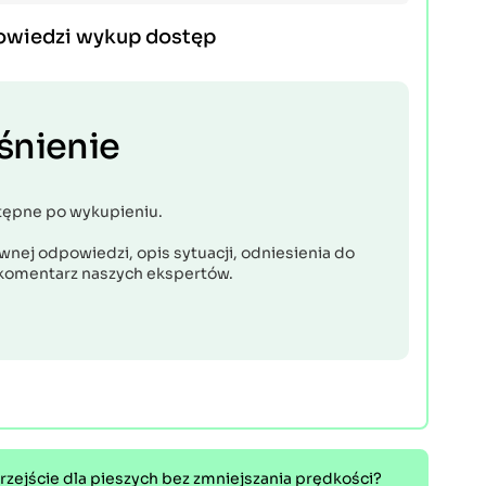
owiedzi wykup dostęp
śnienie
tępne po wykupieniu.
nej odpowiedzi, opis sytuacji, odniesienia do
komentarz naszych ekspertów.
rzejście dla pieszych bez zmniejszania prędkości?