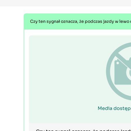
Czy ten sygnał oznacza, że podczas jazdy w lewo 
Media dostęp