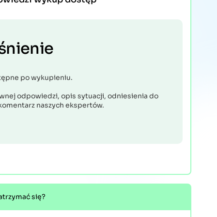
śnienie
tępne po wykupieniu.
nej odpowiedzi, opis sytuacji, odniesienia do
komentarz naszych ekspertów.
atrzymać się?