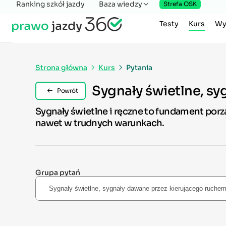
Ranking szkół jazdy
Baza wiedzy
Strefa OSK
Testy
Kurs
Wy
Strona główna
Kurs
Pytania
Sygnały świetlne, s
Powrót
Sygnały świetlne i ręczne to fundament por
nawet w trudnych warunkach.
Grupa pytań