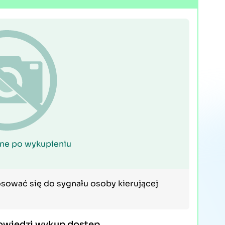
ne po wykupieniu
osować się do sygnału osoby kierującej
owiedzi wykup dostęp