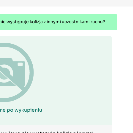
nie występuje kolizja z innymi uczestnikami ruchu?
ne po wykupieniu