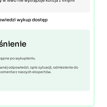
y w lewo nie występuje kolizja z innymi
owiedzi wykup dostęp
śnienie
tępne po wykupieniu.
nej odpowiedzi, opis sytuacji, odniesienia do
komentarz naszych ekspertów.