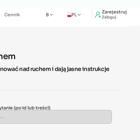
Zarejestruj
Cennik
B
PL
Zaloguj
chem
nować nad ruchem i dają jasne instrukcje
ytanie
(po id lub treści)