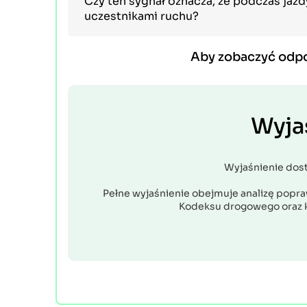
Czy ten sygnał oznacza, że podczas jazd
uczestnikami ruchu?
Aby zobaczyć odp
Wyja
Wyjaśnienie dos
Pełne wyjaśnienie obejmuje analizę popraw
Kodeksu drogowego oraz 