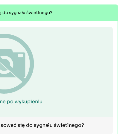
ę do sygnału świetlnego?
ne po wykupieniu
osować się do sygnału świetlnego?