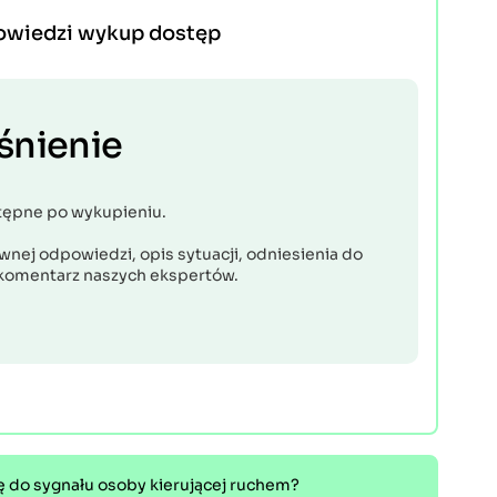
owiedzi wykup dostęp
śnienie
tępne po wykupieniu.
nej odpowiedzi, opis sytuacji, odniesienia do
komentarz naszych ekspertów.
ę do sygnału osoby kierującej ruchem?