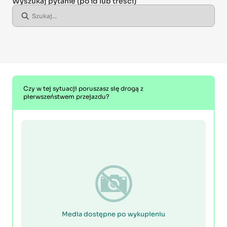
Wyszukaj pytanie
(po id lub treści)
Czy w tej sytuacji poruszasz się drogą z
pierwszeństwem przejazdu?
Media dostępne po wykupieniu