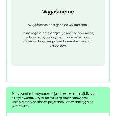
Wyjaśnienie
Wyjaśnienie dostępne po wykupieniu.
Pełne wyjaśnienie obejmuje analizę poprawnej
odpowiedzi, opis sytuacji, odniesienia do
Kodeksu drogowego oraz komentarz naszych
ekspertów.
Masz zamiar kontynuować jazdę w lewo na najbliższym
skrzyżowaniu. Czy w tej sytuacji masz obowiązek
ustąpić pierwszeństwa pojazdom, które zbliżają się z
przeciwka?