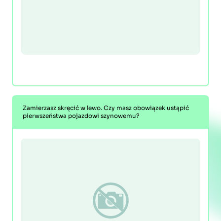
Zamierzasz skręcić w lewo. Czy masz obowiązek ustąpić
pierwszeństwa pojazdowi szynowemu?