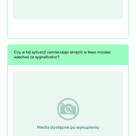
Czy w tej sytuacji zamierzając skręcić w lewo możesz
wjechać za sygnalizator?
Media dostępne po wykupieniu