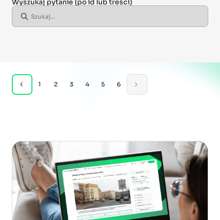
Wyszukaj pytanie
(po id lub treści)
1
2
3
4
5
6