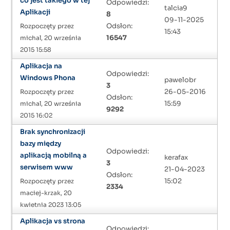
co jest takiego w tej
Odpowiedzi:
talcia9
Aplikacji
8
09-11-2025
Odsłon:
Rozpoczęty przez
15:43
16547
michal, 20 września
2015 15:58
Aplikacja na
Odpowiedzi:
Windows Phona
pawelobr
3
26-05-2016
Rozpoczęty przez
Odsłon:
15:59
michal, 20 września
9292
2015 16:02
Brak synchronizacji
bazy między
Odpowiedzi:
aplikacją mobilną a
kerafax
3
serwisem www
21-04-2023
Odsłon:
15:02
Rozpoczęty przez
2334
maciej-krzak, 20
kwietnia 2023 13:05
Aplikacja vs strona
Odpowiedzi: