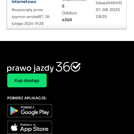
internetowa
lukasz949410
5
01-08-2025
Rozpoczęty przez
Odsłon:
08:25
szymon.wrobel87, 26
4395
lutego 2024 19:28
Kup dostęp
POBIERZ APLIKACJE: